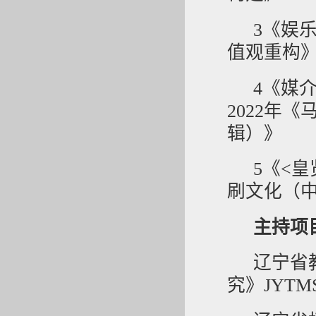
3《娱
值观重构》
4《媒
2022年
辑）》
5《<
刷文化（
主持项
辽宁省
究》JYTMS