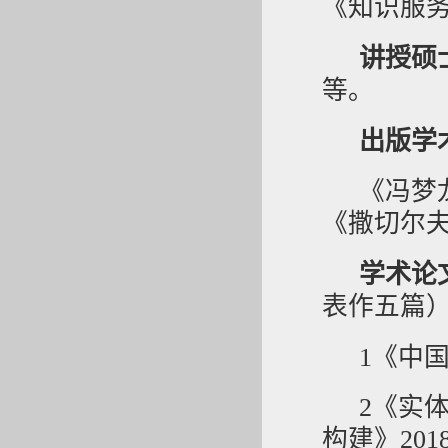
《知识服
讲授硕
等。
出版学
《冯梦
《撒切尔
学术论
表作五篇
1《中
2《实
构建》20