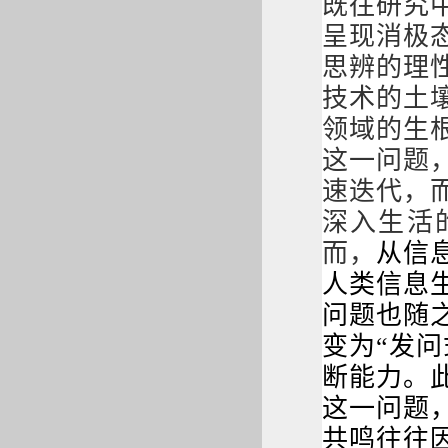
既往研究
呈现
消极
思辨的
理
技术的土
领域
的
生
这一问题
速迭代，
深入生活
而，
从信
人类信息
问题
也
随
变为
“发
断能力。
这一
问题
共鸣
往往