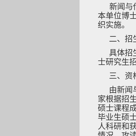
新闻与
本单位
博
织实施
。
二、招
具体招
士研究生
三、
资
由新闻
家根据招
硕士课程
毕业生硕
人科研和
情况、攻