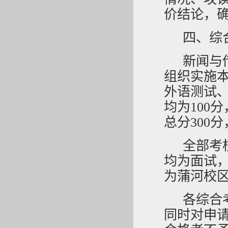
价结
论，
四
、
综
新闻与
组织实施
外语测试
均为
100
总分300分
全部考
均为面试
为蒲河校区
各
综合
同时对申