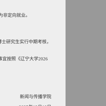
别为非定向就业。
博士研究生实行中期考核，
事宜按照《辽宁大学
20
26
新闻与传播学
院