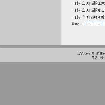
·
[科研立项]
我院国家
·
[科研立项]
我院张岩
·
[科研立项]
迟强副教
共9条 1/1
首页
上页
辽宁大学新闻与传播学
电话：024-